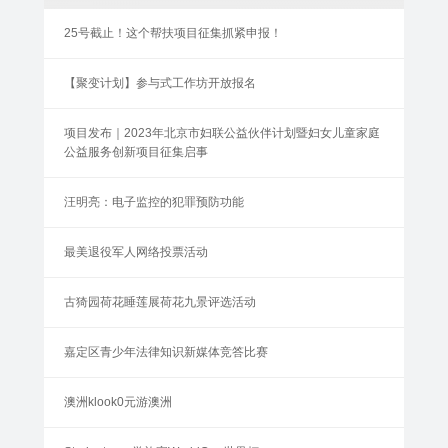
25号截止！这个帮扶项目征集抓紧申报！
【聚变计划】参与式工作坊开放报名
项目发布｜2023年北京市妇联公益伙伴计划暨妇女儿童家庭
公益服务创新项目征集启事
汪明亮：电子监控的犯罪预防功能
最美退役军人网络投票活动
古猗园荷花睡莲展荷花九景评选活动
嘉定区青少年法律知识新媒体竞答比赛
澳洲klook0元游澳洲