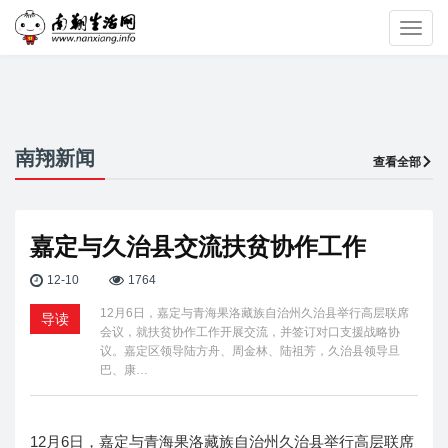
Toggl
navig
南翔新闻
查看全部
嘉定与久治县交流扶贫协作工作
12-10
1764
12月6日，嘉定与青海果洛藏族自治州久治县举行高层联席
导读
会议，就扶贫协作工作开展交流，并签订对口支援战略协
议。嘉定区领导陆方舟、周金林、陆祖芳，久治县领导旦
巴、康…
12月6日，嘉定与青海果洛藏族自治州久治县举行高层联席