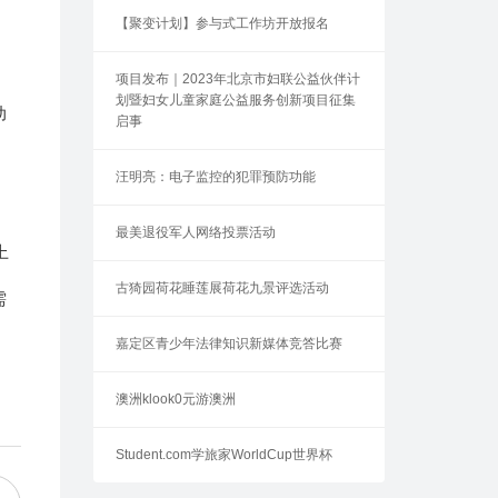
【聚变计划】参与式工作坊开放报名
项目发布｜2023年北京市妇联公益伙伴计
划暨妇女儿童家庭公益服务创新项目征集
动
启事
汪明亮：电子监控的犯罪预防功能
最美退役军人网络投票活动
上
，
古猗园荷花睡莲展荷花九景评选活动
需
》
嘉定区青少年法律知识新媒体竞答比赛
澳洲klook0元游澳洲
Student.com学旅家WorldCup世界杯