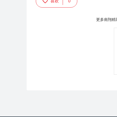
喜欢
0
更多南翔精