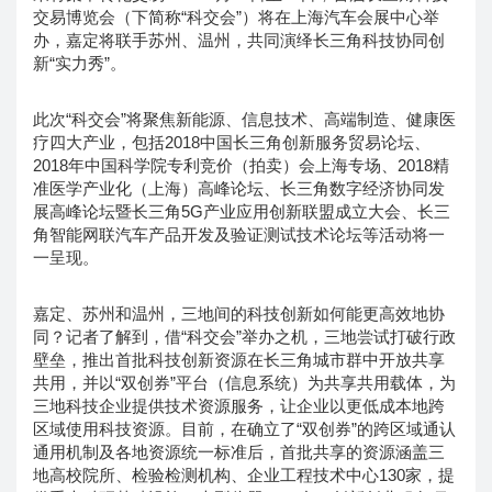
交易博览会（下简称“科交会”）将在上海汽车会展中心举
办，嘉定将联手苏州、温州，共同演绎长三角科技协同创
新“实力秀”。
此次“科交会”将聚焦新能源、信息技术、高端制造、健康医
疗四大产业，包括2018中国长三角创新服务贸易论坛、
2018年中国科学院专利竞价（拍卖）会上海专场、2018精
准医学产业化（上海）高峰论坛、长三角数字经济协同发
展高峰论坛暨长三角5G产业应用创新联盟成立大会、长三
角智能网联汽车产品开发及验证测试技术论坛等活动将一
一呈现。
嘉定、苏州和温州，三地间的科技创新如何能更高效地协
同？记者了解到，借“科交会”举办之机，三地尝试打破行政
壁垒，推出首批科技创新资源在长三角城市群中开放共享
共用，并以“双创券”平台（信息系统）为共享共用载体，为
三地科技企业提供技术资源服务，让企业以更低成本地跨
区域使用科技资源。目前，在确立了“双创券”的跨区域通认
通用机制及各地资源统一标准后，首批共享的资源涵盖三
地高校院所、检验检测机构、企业工程技术中心130家，提