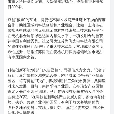
供重大科研基础设施、大型仪器1705台，创新创业服务项
目309条。
双创“粮票”的互通，将促进不同区域间产业链上下游的深度
合作，助推区域间科技创新和产业融合。比如，上海市硅
酸盐所中试基地的无机非金属材料精密加工技术服务平台
在无机非金属领域已达国内领先水平，一项发明专利曾获
评中国专利优秀奖。该公司为江苏尚飞光电科技有限公司
的碘化铯阵列产品进行了重大技术革新，实现成品率的飞
跃性提升，助推江苏尚飞在安检机用探测器领域的市场占
有率居国内之首。
科技创新不能“关起门来自己搞”，而要借八方之力。记者了
解到，嘉定聚焦区域交流合作，跨区域试点合作产业创新
园区，培育科创“飞地”，积极利用长三角城市资源，共同应
对未来发展。目前，南翔乐清产业园、安亭瑞安产业园和
嘉定太仓产业园已揭牌，已经签约和有意向签约入驻的企
业有近20家。“在科技创新助推产业发展方面，各地均有优
势、劣势。共建产业创新园区，有利于放大各地的优势、
弥补各地的劣势，实现共赢共荣。”嘉定区委常委、副区长
沈华棣告诉记者。