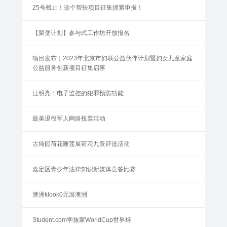
25号截止！这个帮扶项目征集抓紧申报！
【聚变计划】参与式工作坊开放报名
项目发布｜2023年北京市妇联公益伙伴计划暨妇女儿童家庭
公益服务创新项目征集启事
汪明亮：电子监控的犯罪预防功能
最美退役军人网络投票活动
古猗园荷花睡莲展荷花九景评选活动
嘉定区青少年法律知识新媒体竞答比赛
澳洲klook0元游澳洲
Student.com学旅家WorldCup世界杯