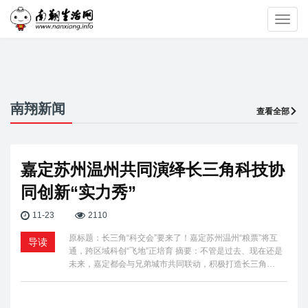
Toggl
navig
南翔新闻
查看全部
嘉定苏州温州共同演绎长三角科技协
同创新“实力秀”
11-23
2110
原标题：长三角“科交会”要来了！嘉定苏州温州“粮票”将互
导读
通，跨区域科创“飞地”正培育 摘要：不管是过去、现在还是
未来，嘉定都会与兄弟城市共同联动，积极打造长三角…