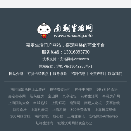
嘉定生活门户网站，嘉定网络的商业平台
服务热线：
13916893730
技术支持：安拓网络Anttoweb
网站备案：
沪ICP备13042283号-1
网站介绍
打折卡销售点
服务条款
招聘信息
免责声明
联系我们
南翔派出所网上工作站
模特衣架公司
控件中国网
闵行社区论坛
嘉定都市网
绍兴租房
宝山网
九亭论坛
花桥生活网
奉贤房产网
上海团购大全
申城热线
上海鲜花
南翔网
南翔人论坛
安亭热线
新桥论坛
上海列表网
上海租房
360免费杀毒
上海房屋维修
360网站导航
南翔智地
放心搜
上海业主论
安拓网络Anttoweb
坛祥生活商
城维沃珂网销联合办公