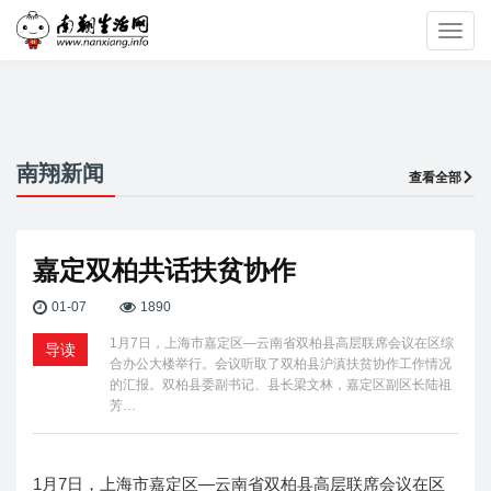
Toggl
navig
南翔新闻
查看全部
嘉定双柏共话扶贫协作
01-07
1890
1月7日，上海市嘉定区—云南省双柏县高层联席会议在区综
导读
合办公大楼举行。会议听取了双柏县沪滇扶贫协作工作情况
的汇报。双柏县委副书记、县长梁文林，嘉定区副区长陆祖
芳…
1月7日，上海市嘉定区—云南省双柏县高层联席会议在区