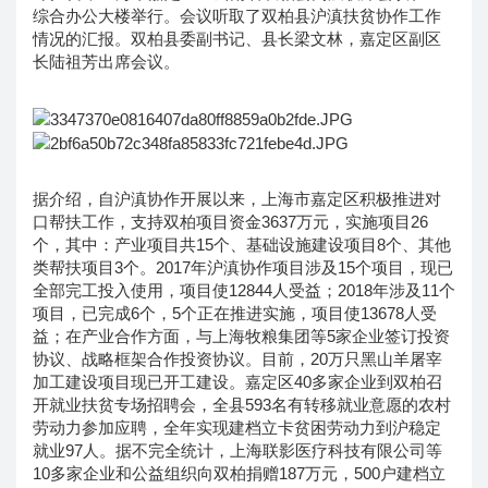
综合办公大楼举行。会议听取了双柏县沪滇扶贫协作工作
情况的汇报。双柏县委副书记、县长梁文林，嘉定区副区
长陆祖芳出席会议。
据介绍，自沪滇协作开展以来，上海市嘉定区积极推进对
口帮扶工作，支持双柏项目资金3637万元，实施项目26
个，其中：产业项目共15个、基础设施建设项目8个、其他
类帮扶项目3个。2017年沪滇协作项目涉及15个项目，现已
全部完工投入使用，项目使12844人受益；2018年涉及11个
项目，已完成6个，5个正在推进实施，项目使13678人受
益；在产业合作方面，与上海牧粮集团等5家企业签订投资
协议、战略框架合作投资协议。目前，20万只黑山羊屠宰
加工建设项目现已开工建设。嘉定区40多家企业到双柏召
开就业扶贫专场招聘会，全县593名有转移就业意愿的农村
劳动力参加应聘，全年实现建档立卡贫困劳动力到沪稳定
就业97人。据不完全统计，上海联影医疗科技有限公司等
10多家企业和公益组织向双柏捐赠187万元，500户建档立