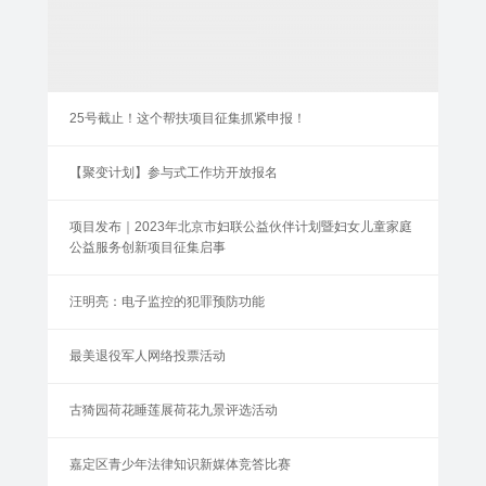
25号截止！这个帮扶项目征集抓紧申报！
【聚变计划】参与式工作坊开放报名
项目发布｜2023年北京市妇联公益伙伴计划暨妇女儿童家庭
公益服务创新项目征集启事
汪明亮：电子监控的犯罪预防功能
最美退役军人网络投票活动
古猗园荷花睡莲展荷花九景评选活动
嘉定区青少年法律知识新媒体竞答比赛