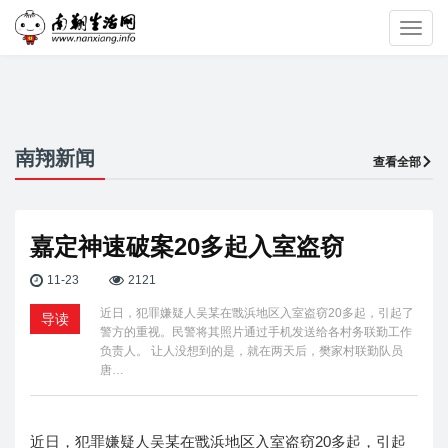
Toggl
navig
南翔新闻
查看全部
嘉定神速破案20多起入室盗窃
11-23
2121
近日，犯罪嫌疑人吴某在戬浜地区入室盗窃20多起，引起了
导读
警方的重视。民警将其照片通过手机发送给各村务联勤工作
负责人。 让人没想到的是，就在两天后，樊家村联勤队员
唐…
近日，犯罪嫌疑人吴某在戬浜地区入室盗窃20多起，引起