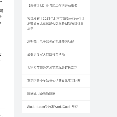
参
【聚变计划】参与式工作坊开放报名
可
课
项目发布｜2023年北京市妇联公益伙伴计
内
划暨妇女儿童家庭公益服务创新项目征集
启事
汪明亮：电子监控的犯罪预防功能
放
最美退役军人网络投票活动
作
古猗园荷花睡莲展荷花九景评选活动
嘉定区青少年法律知识新媒体竞答比赛
澳洲klook0元游澳洲
Student.com学旅家WorldCup世界杯