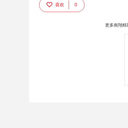
喜欢
0
更多南翔精