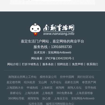
嘉定生活门户网站，嘉定网络的商业平台
服务热线：
13916893730
技术支持：安拓网络Anttoweb
网站备案：
沪ICP备13042283号-1
网站介绍
打折卡销售点
服务条款
招聘信息
免责声明
联系我们
南翔派出所网上工作站
模特衣架公司
控件中国网
闵行社区论坛
嘉定都市网
绍兴租房
宝山网
九亭论坛
花桥生活网
奉贤房产网
上海团购大全
申城热线
上海鲜花
南翔网
南翔人论坛
安亭热线
新桥论坛
上海列表网
上海租房
360免费杀毒
上海房屋维修
360网站导航
南翔智地
放心搜
上海业主论
安拓网络Anttoweb
坛祥生活商
城维沃珂网销联合办公