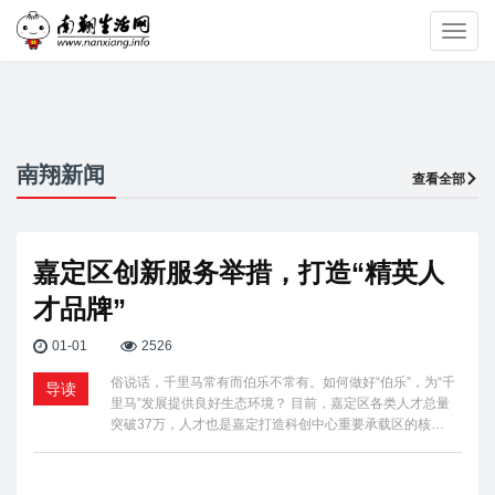
Toggl
navig
南翔新闻
查看全部
嘉定区创新服务举措，打造“精英人
才品牌”
01-01
2526
俗说话，千里马常有而伯乐不常有。如何做好“伯乐”，为“千
导读
里马”发展提供良好生态环境？ 目前，嘉定区各类人才总量
突破37万，人才也是嘉定打造科创中心重要承载区的核…