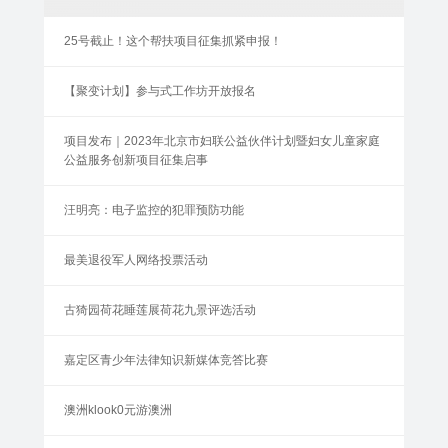
25号截止！这个帮扶项目征集抓紧申报！
【聚变计划】参与式工作坊开放报名
项目发布｜2023年北京市妇联公益伙伴计划暨妇女儿童家庭
公益服务创新项目征集启事
汪明亮：电子监控的犯罪预防功能
最美退役军人网络投票活动
古猗园荷花睡莲展荷花九景评选活动
嘉定区青少年法律知识新媒体竞答比赛
澳洲klook0元游澳洲