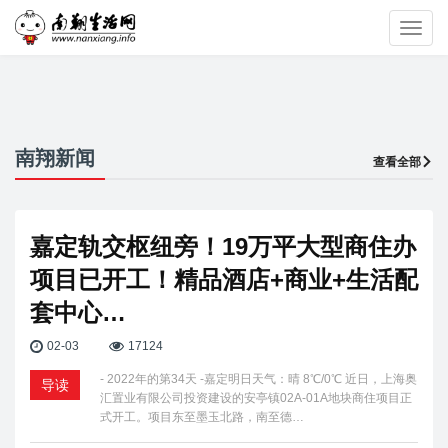
Toggl
navig
南翔新闻
查看全部
嘉定轨交枢纽旁！19万平大型商住办
项目已开工！精品酒店+商业+生活配
套中心…
02-03
17124
- 2022年的第34天 -嘉定明日天气：晴 8℃/0℃ 近日，上海奥
导读
汇置业有限公司投资建设的安亭镇02A-01A地块商住项目正
式开工。项目东至墨玉北路，南至德…