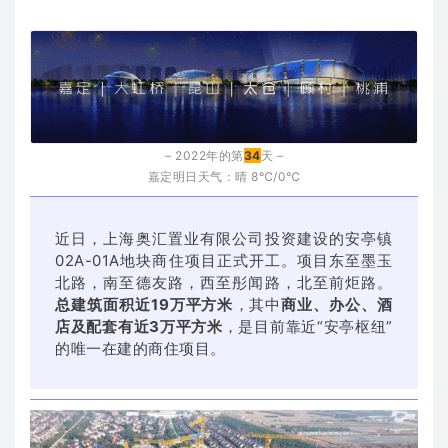
– 2022年的第
34
天 –
嘉定明日天气：
晴 8℃/0℃
近日，上海奥汇置业有限公司投资建设的安亭镇
02A-01A地块商住项目正式开工。项目东至墨玉
北路，南至德友路，西至彤闻路，北至前炬路。
总建筑面积近19万平方米
，其中
商业、办公、酒
店及配套有近3万平方米
，是目前靠近“安亭枢纽”
的唯一在建的商住项目。