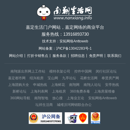
嘉定生活门户网站，嘉定网络的商业平台
服务热线：
13916893730
技术支持：安拓网络Anttoweb
网站备案：
沪ICP备13042283号-1
网站介绍
打折卡销售点
服务条款
招聘信息
免责声明
联系我们
南翔派出所网上工作站
模特衣架公司
控件中国网
闵行社区论坛
嘉定都市网
绍兴租房
宝山网
九亭论坛
花桥生活网
奉贤房产网
上海团购大全
申城热线
上海鲜花
南翔网
南翔人论坛
安亭热线
新桥论坛
上海列表网
上海租房
360免费杀毒
上海房屋维修
360网站导航
南翔智地
放心搜
上海业主论
安拓网络Anttoweb
坛祥生活商
城维沃珂网销联合办公