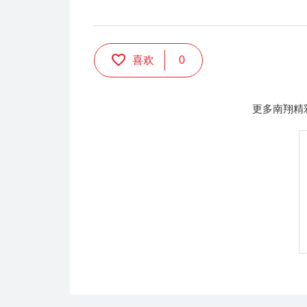
喜欢
0
更多南翔精