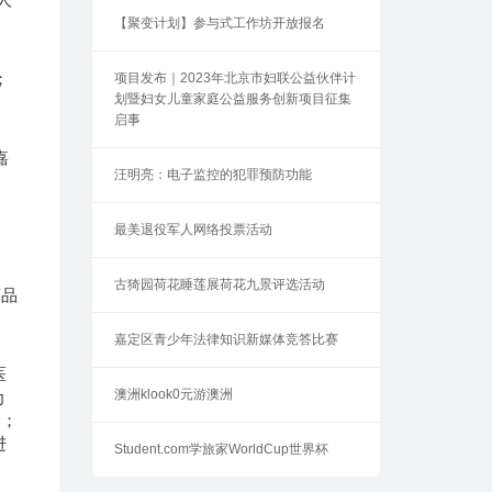
【聚变计划】参与式工作坊开放报名
；
项目发布｜2023年北京市妇联公益伙伴计
划暨妇女儿童家庭公益服务创新项目征集
启事
嘉
汪明亮：电子监控的犯罪预防功能
最美退役军人网络投票活动
古猗园荷花睡莲展荷花九景评选活动
药品
嘉定区青少年法律知识新媒体竞答比赛
医
澳洲klook0元游澳洲
为
峰；
进
Student.com学旅家WorldCup世界杯