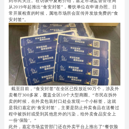
到市民关注。在访谈中夏彬介绍，嘉定市场监督管理局
从2019年起推出“食安封签”，餐饮单位在申请办照、日
常开展检查的时候，属地市场所会宣传并发放免费的“食
安封签”。
截至目前，“食安封签”在全区已投放近90万个，涉及外
卖餐厅300多家，覆盖全区10个大型商圈。“市民在拆外
卖的时候，在外卖包装封口处会发现一个小标签，这就
是我们嘉定的‘食安封签’，主要是防止外卖食品在送餐过
程中被拆封或受到其他意外的污染，给外卖食品安全上
一份‘保险’。”
此外，嘉定市场监管部门还在外卖平台上推出了“餐饮脸