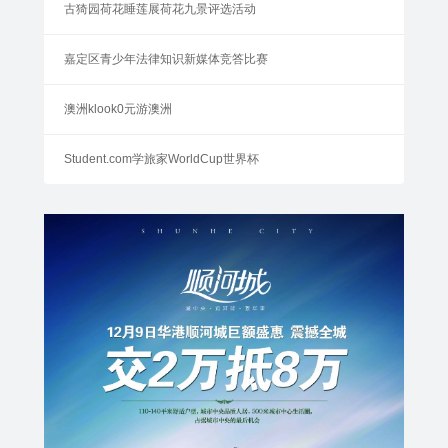
古猗园荷花睡莲展荷花九景评选活动
嘉定区青少年法律知识新媒体竞答比赛
澳洲klook0元游澳洲
Student.com学旅家WorldCup世界杯