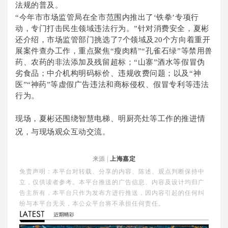
法规的普及。
“今年市市场监管局在全市范围内推出了‘铁拳’专项行
动，专门打击民生领域违法行为。
”针对消费安全，夏彬
还介绍，市场监管部门挑选了7个领域及20个方向着重开
展案件查办工作，重点聚焦“瘦肉精”“孔雀石绿”等禁用兽
药、农药的非法添加及残留超标；
“山寨”酒水等假冒伪
劣食品；
中介机构明码标价、违规收费问题；
以及“神
医”“神药”等虚假广告违法和商标侵权、假冒专利等违法
行为。
现场，夏彬还围绕智慧电梯、明厨亮灶等工作的推进情
况，与现场观众互动交流。
来源 |
上海嘉定
免责声明：本平台对转载、分享的内容、陈述、观点判断保持中
立，仅供读者参考。本平台推送的广告信息、内容及设计均归广
告主所有，本平台只作为发布方进行推送，因内容引起的任何纠
纷与本平台无关，本公众平台将不承担任何责任。