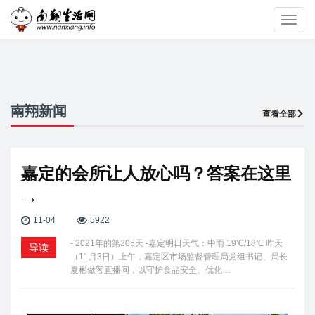
Toggl
navig
南翔新闻
查看全部
嘉定的会所让人放心吗？答案在这里
→
11-04
5922
- 2021年的第305天 -嘉定明日天气：中雨 19℃/18℃ 昨天
导读
（11月3日）上午，嘉定区市场监督管理局党组书记、局长
夏彬做客直播间，以守护食品安全、优化…