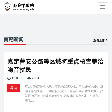
Toggl
navig
南翔新闻
查看全部
嘉定曹安公路等区域将重点核查整治
噪音扰民
12-06
2263
市公安局交警总队说，华夏高架川沙段、申江路军民路、国
导读
顺东路包头路……网友反映这些区域存在噪音扰民现象。被
举报的区域中涉及嘉定金沙江西路华江路等4处。交警部门
表示…