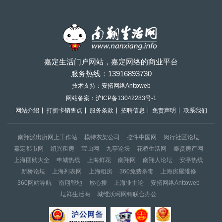
嘉定生活门户网站，嘉定网络的商业平台
服务热线：
13916893730
技术支持：安拓网络Anttoweb
网站备案：
沪ICP备13042283号-1
网站介绍
打折卡销售点
服务条款
招聘信息
免责声明
联系我们
南翔派出所网上工作站
模特衣架公司
控件中国网
闵行社区论坛
嘉定都市网
绍兴租房
宝山网
九亭论坛
花桥生活网
奉贤房产网
上海团购大全
申城热线
上海鲜花
南翔网
南翔人论坛
安亭热线
新桥论坛
上海列表网
上海租房
360免费杀毒
上海房屋维修
360网站导航
南翔智地
放心搜
上海业主论
安拓网络Anttoweb
坛祥生活商
城维沃珂网销联合办公