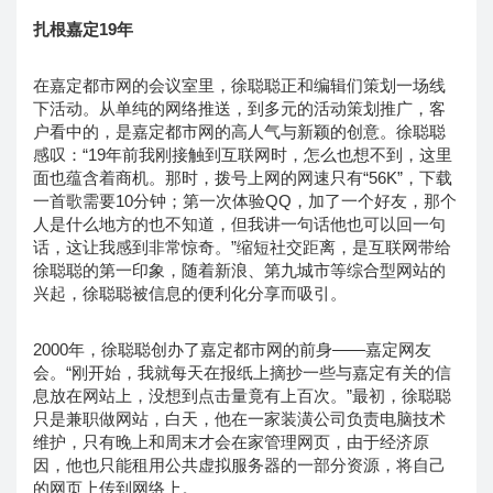
扎根嘉定19年
在嘉定都市网的会议室里，徐聪聪正和编辑们策划一场线
下活动。从单纯的网络推送，到多元的活动策划推广，客
户看中的，是嘉定都市网的高人气与新颖的创意。徐聪聪
感叹：“19年前我刚接触到互联网时，怎么也想不到，这里
面也蕴含着商机。那时，拨号上网的网速只有“56K”，下载
一首歌需要10分钟；第一次体验QQ，加了一个好友，那个
人是什么地方的也不知道，但我讲一句话他也可以回一句
话，这让我感到非常惊奇。”缩短社交距离，是互联网带给
徐聪聪的第一印象，随着新浪、第九城市等综合型网站的
兴起，徐聪聪被信息的便利化分享而吸引。
2000年，徐聪聪创办了嘉定都市网的前身——嘉定网友
会。“刚开始，我就每天在报纸上摘抄一些与嘉定有关的信
息放在网站上，没想到点击量竟有上百次。”最初，徐聪聪
只是兼职做网站，白天，他在一家装潢公司负责电脑技术
维护，只有晚上和周末才会在家管理网页，由于经济原
因，他也只能租用公共虚拟服务器的一部分资源，将自己
的网页上传到网络上。