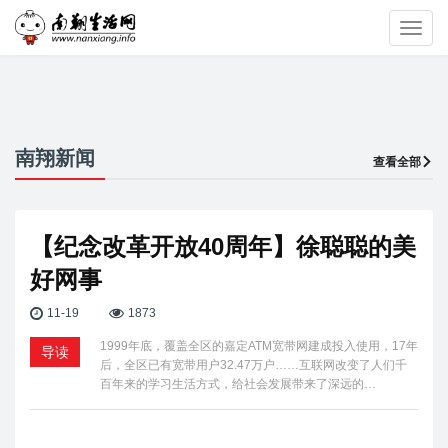
Toggl
navig
南翔新闻
查看全部
【纪念改革开放40周年】徐聪聪的美
好网事
11-19
1873
1999年底，覆盖全区的嘉定ATM宽带网建成投入使用，17年
导读
后，全区已有宽带用户32.47万户……互联网改变了人们千
百年来的学习生活方式，给社会发展带来了深远的…