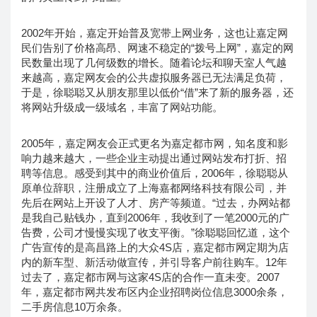
2002年开始，嘉定开始普及宽带上网业务，这也让嘉定网
民们告别了价格高昂、网速不稳定的“拨号上网”，嘉定的网
民数量出现了几何级数的增长。随着论坛和聊天室人气越
来越高，嘉定网友会的公共虚拟服务器已无法满足负荷，
于是，徐聪聪又从朋友那里以低价“借”来了新的服务器，还
将网站升级成一级域名，丰富了网站功能。
2005年，嘉定网友会正式更名为嘉定都市网，知名度和影
响力越来越大，一些企业主动提出通过网站发布打折、招
聘等信息。感受到其中的商业价值后，2006年，徐聪聪从
原单位辞职，注册成立了上海嘉都网络科技有限公司，并
先后在网站上开设了人才、房产等频道。“过去，办网站都
是我自己贴钱办，直到2006年，我收到了一笔2000元的广
告费，公司才慢慢实现了收支平衡。”徐聪聪回忆道，这个
广告宣传的是高昌路上的大众4S店，嘉定都市网定期为店
内的新车型、新活动做宣传，并引导客户前往购车。12年
过去了，嘉定都市网与这家4S店的合作一直未变。2007
年，嘉定都市网共发布区内企业招聘岗位信息3000余条，
二手房信息10万余条。