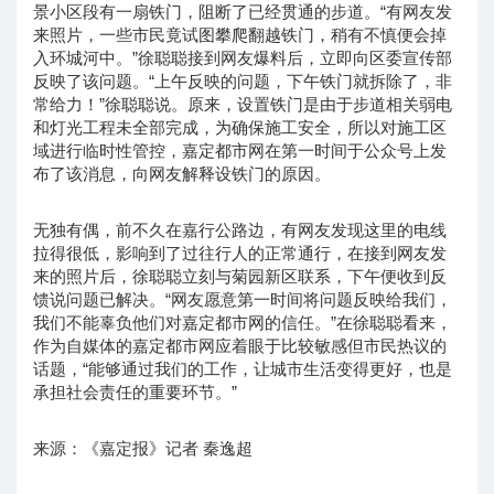
景小区段有一扇铁门，阻断了已经贯通的步道。“有网友发
来照片，一些市民竟试图攀爬翻越铁门，稍有不慎便会掉
入环城河中。”徐聪聪接到网友爆料后，立即向区委宣传部
反映了该问题。“上午反映的问题，下午铁门就拆除了，非
常给力！”徐聪聪说。原来，设置铁门是由于步道相关弱电
和灯光工程未全部完成，为确保施工安全，所以对施工区
域进行临时性管控，嘉定都市网在第一时间于公众号上发
布了该消息，向网友解释设铁门的原因。
无独有偶，前不久在嘉行公路边，有网友发现这里的电线
拉得很低，影响到了过往行人的正常通行，在接到网友发
来的照片后，徐聪聪立刻与菊园新区联系，下午便收到反
馈说问题已解决。“网友愿意第一时间将问题反映给我们，
我们不能辜负他们对嘉定都市网的信任。”在徐聪聪看来，
作为自媒体的嘉定都市网应着眼于比较敏感但市民热议的
话题，“能够通过我们的工作，让城市生活变得更好，也是
承担社会责任的重要环节。”
来源：《嘉定报》记者 秦逸超