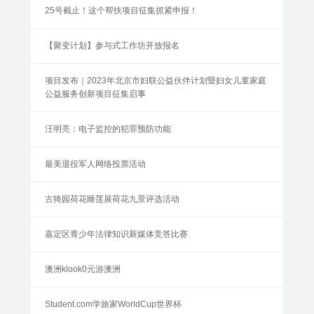
25号截止！这个帮扶项目征集抓紧申报！
【聚变计划】参与式工作坊开放报名
项目发布｜2023年北京市妇联公益伙伴计划暨妇女儿童家庭
公益服务创新项目征集启事
汪明亮：电子监控的犯罪预防功能
最美退役军人网络投票活动
古猗园荷花睡莲展荷花九景评选活动
嘉定区青少年法律知识新媒体竞答比赛
澳洲klook0元游澳洲
Student.com学旅家WorldCup世界杯