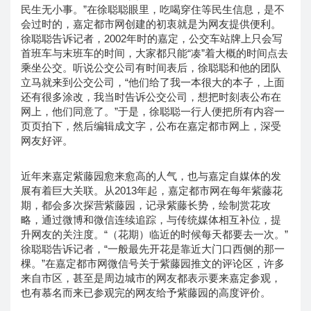
民生无小事。”在徐聪聪眼里，吃喝穿住等民生信息，是不
会过时的，嘉定都市网创建的初衷就是为网友提供便利。
徐聪聪告诉记者，2002年时的嘉定，公交车站牌上只会写
首班车与末班车的时间，大家都只能“凑”着大概的时间点去
乘坐公交。听说公交公司有时间表后，徐聪聪和他的团队
立马就来到公交公司，“他们给了我一本很大的本子，上面
还有很多涂改，我当时告诉公交公司，想把时刻表公布在
网上，他们同意了。”于是，徐聪聪一行人便把所有内容一
页页拍下，然后编辑成文字，公布在嘉定都市网上，深受
网友好评。
近年来嘉定紫藤园愈来愈高的人气，也与嘉定自媒体的发
展有着巨大关联。从2013年起，嘉定都市网在每年紫藤花
期，都会多次探营紫藤园，记录紫藤长势，绘制赏花攻
略，通过微博和微信连续追踪，与传统媒体相互补位，提
升网友的关注度。“（花期）临近的时候每天都要去一次。”
徐聪聪告诉记者，“一般最先开花是靠近大门口西侧的那一
棵。”在嘉定都市网微信号关于紫藤园推文的评论区，许多
来自市区，甚至是周边城市的网友都表示要来嘉定参观，
也有慕名而来已参观完的网友给予紫藤园的高度评价。