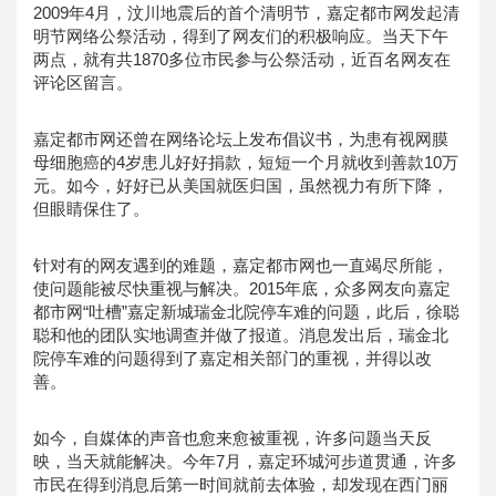
2009年4月，汶川地震后的首个清明节，嘉定都市网发起清
明节网络公祭活动，得到了网友们的积极响应。当天下午
两点，就有共1870多位市民参与公祭活动，近百名网友在
评论区留言。
嘉定都市网还曾在网络论坛上发布倡议书，为患有视网膜
母细胞癌的4岁患儿好好捐款，短短一个月就收到善款10万
元。如今，好好已从美国就医归国，虽然视力有所下降，
但眼睛保住了。
针对有的网友遇到的难题，嘉定都市网也一直竭尽所能，
使问题能被尽快重视与解决。2015年底，众多网友向嘉定
都市网“吐槽”嘉定新城瑞金北院停车难的问题，此后，徐聪
聪和他的团队实地调查并做了报道。消息发出后，瑞金北
院停车难的问题得到了嘉定相关部门的重视，并得以改
善。
如今，自媒体的声音也愈来愈被重视，许多问题当天反
映，当天就能解决。今年7月，嘉定环城河步道贯通，许多
市民在得到消息后第一时间就前去体验，却发现在西门丽