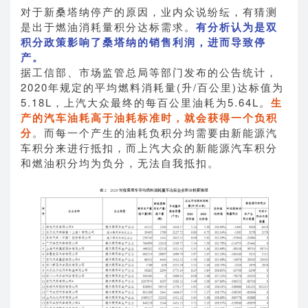
对于新桑塔纳停产的原因，业内众说纷纭，有猜测
是出于燃油消耗量积分达标需求。
有分析认为是双
积分政策影响了桑塔纳的销售利润，进而导致停
产。
据工信部、市场监管总局等部门发布的公告统计，
2020年规定的平均燃料消耗量(升/百公里)达标值为
5.18L，上汽大众最终的每百公里油耗为5.64L。
生
产的汽车油耗高于油耗标准时，就会获得一个负积
分
。而每一个产生的油耗负积分均需要由新能源汽
车积分来进行抵扣，而上汽大众的新能源汽车积分
和燃油积分均为负分，无法自我抵扣。