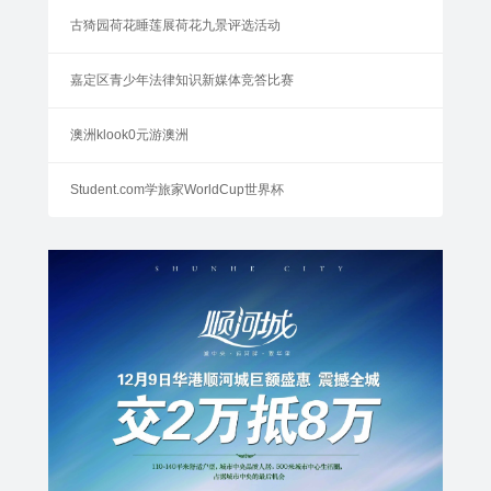
古猗园荷花睡莲展荷花九景评选活动
嘉定区青少年法律知识新媒体竞答比赛
澳洲klook0元游澳洲
Student.com学旅家WorldCup世界杯