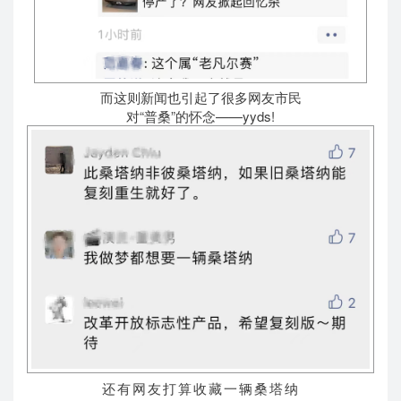
而这则新闻也引起了很多网友市民
对“普桑”的怀念——yyds!
还有网友打算收藏一辆桑塔纳