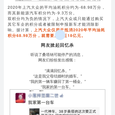
2020年上汽大众的平均油耗积分约为-68.98万分，
而其新能源汽车积分约为-9.3万分。
双积分均为负的情况下，上汽大众或只能通过购买
其它车企的积分或者被限制申报新车才能消除影
响。据计算，
上汽大众仅用于抵消2020年平均油耗
积分68.98万分，就需要斥资近18亿元。
网友掀起回忆杀
听说了桑塔纳可能停产的消息，
网友们纷纷发出感慨：
“满满回忆杀。”
“这是我父母结婚时的婚车。”
“我的第一辆车赚回了第一桶金。”
“我家的第一台车。”