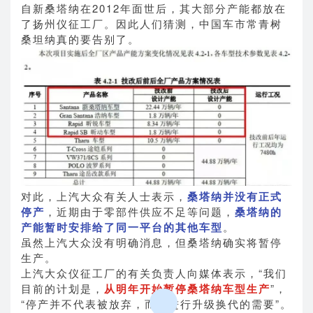
自新桑塔纳在2012年面世后，其大部分产能都放在
了扬州仪征工厂。因此人们猜测，中国车市常青树
桑坦纳真的要告别了。
对此，上汽大众有关人士表示，
桑塔纳并没有正式
停产
，近期由于零部件供应不足等问题，
桑塔纳的
产能暂时安排给了同一平台的其他车型
。
虽然上汽大众没有明确消息，但桑塔纳确实将暂停
生产。
上汽大众仪征工厂的有关负责人向媒体表示，“我们
目前的计划是，
从明年开始暂停桑塔纳车型生产
”，
“停产并不代表被放弃，而是进行升级换代的需要”。