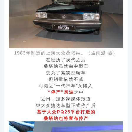
1983年制造的上海大众桑塔纳。（孟雨涵 摄）
在经历了换代之后
桑塔纳虽然由中型车
变为了紧凑型轿车
但销量依然不减
可最近“一代神车”又陷入
“停产”风波
之中
据多家媒体报道
近日，
继大众捷达车型正式停产后
基于大众PQ25平台打造的
桑塔纳
也将宣布停产