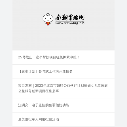
25号截止！这个帮扶项目征集抓紧申报！
【聚变计划】参与式工作坊开放报名
项目发布｜2023年北京市妇联公益伙伴计划暨妇女儿童家庭
公益服务创新项目征集启事
汪明亮：电子监控的犯罪预防功能
最美退役军人网络投票活动