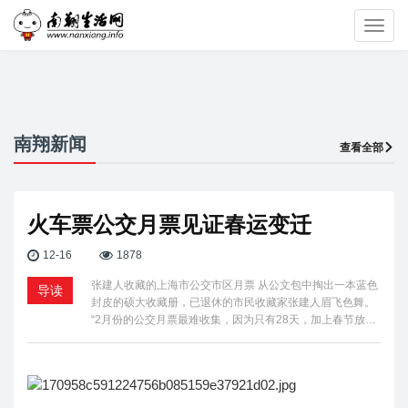
Toggl
navig
南翔新闻
查看全部
火车票公交月票见证春运变迁
12-16
1878
张建人收藏的上海市公交市区月票 从公文包中掏出一本蓝色
导读
封皮的硕大收藏册，已退休的市民收藏家张建人眉飞色舞。
“2月份的公交月票最难收集，因为只有28天，加上春节放…