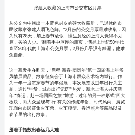
张建人收藏的上海市公交市区月票
从公文包中掏出一本蓝色封皮的硕大收藏册，已退休的市
民收藏家张建人眉飞色舞。“2月份的公交月票最难收集，因
为只有28天，加上春节放假，懂生意经的上海人觉得不划
算，买的人少。”翻着手中厚厚的册页，满是上世纪50年代
直至90年代的上海市公交月票，2月份几乎没有缺漏，他难
免自豪。
这一幕发生在昨天，“启程·新春·团圆年”第十四届海上年俗
风情展藏品、故事征集会于上海市群众艺术馆内举行。作
为一年一度贯穿春节的年俗展，本次展览以过年出行为主
题，通过“年货，城市出行记忆”“热爱，新老上海人共庆新
年”“春运，赴一场团圆之旅”“旅游，过年的另一种形式”四大
板块，向大众呈现与“行”有关的传统年俗、时代风尚。展览
现面向市民征集火车票、火车模型、春运照片等藏品以及
春节里的出行故事。
掰着手指数出春运几大难