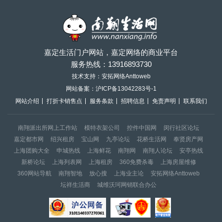
嘉定生活门户网站，嘉定网络的商业平台
服务热线：
13916893730
技术支持：安拓网络Anttoweb
网站备案：
沪ICP备13042283号-1
网站介绍
打折卡销售点
服务条款
招聘信息
免责声明
联系我们
南翔派出所网上工作站
模特衣架公司
控件中国网
闵行社区论坛
嘉定都市网
绍兴租房
宝山网
九亭论坛
花桥生活网
奉贤房产网
上海团购大全
申城热线
上海鲜花
南翔网
南翔人论坛
安亭热线
新桥论坛
上海列表网
上海租房
360免费杀毒
上海房屋维修
360网站导航
南翔智地
放心搜
上海业主论
安拓网络Anttoweb
坛祥生活商
城维沃珂网销联合办公