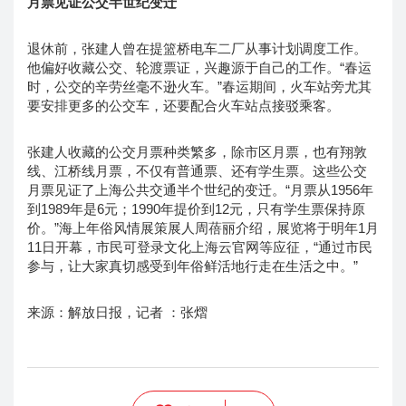
月票见证公交半世纪变迁
退休前，张建人曾在提篮桥电车二厂从事计划调度工作。
他偏好收藏公交、轮渡票证，兴趣源于自己的工作。“春运
时，公交的辛劳丝毫不逊火车。”春运期间，火车站旁尤其
要安排更多的公交车，还要配合火车站点接驳乘客。
张建人收藏的公交月票种类繁多，除市区月票，也有翔敦
线、江桥线月票，不仅有普通票、还有学生票。这些公交
月票见证了上海公共交通半个世纪的变迁。“月票从1956年
到1989年是6元；1990年提价到12元，只有学生票保持原
价。”海上年俗风情展策展人周蓓丽介绍，展览将于明年1月
11日开幕，市民可登录文化上海云官网等应征，“通过市民
参与，让大家真切感受到年俗鲜活地行走在生活之中。”
来源：解放日报，记者 ：张熠