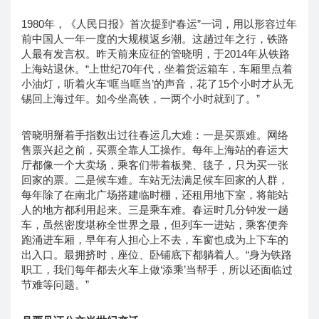
1980年，《人民日报》首次提到“春运”一词，用以形容过年
前中国人一年一度的大规模返乡潮。这趟过年之行，铁路
人最有发言权。昨天前来应征的管晓明，于2014年从铁路
上海站退休。“上世纪70年代，坐着货运箱车，车厢里点着
小油灯，听着火车‘哐当哐当’的声音，花了15个小时才从无
锡回上海过年。如今坐高铁，一两个小时就到了。”
管晓明掰着手指数出过往春运几大难：一是买票难。网络
售票兴起之前，买票全靠人工操作。每年上海站的春运大
厅都像一个大卖场，乘客们带着板凳、毯子，只为买一张
回家的票。二是候车难。车站无法满足候车回家的人群，
每年除了在南北广场搭建临时棚，还租用地下室，将能站
人的地方都利用起来。三是乘车难。春运时几分钟发一趟
车，虽然密度堪称全世界之最，但列车一进站，乘客便奔
跑涌进车厢，早年有人担心上不去，车窗也成为上下车的
出入口。最拥挤时，座位、卧铺底下都躺着人。“身为铁路
职工，我们每年都去火车上做‘添乘’当帮手，所以还面临过
节难等问题。”