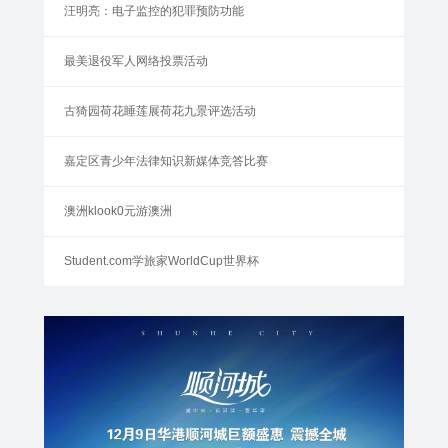
汪明亮：电子监控的犯罪预防功能
最美退役军人网络投票活动
古猗园荷花睡莲展荷花九景评选活动
嘉定区青少年法律知识新媒体竞答比赛
澳洲klook0元游澳洲
Student.com学旅家WorldCup世界杯