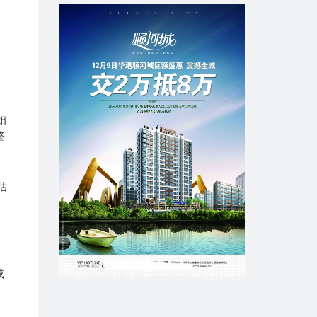
、
组
整
估
或