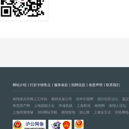
网站介绍
打折卡销售点
服务条款
招聘信息
免责声明
联系我们
南翔派出所网上工作站
模特衣架公司
控件中国网
闵行社区论坛
嘉定
奉贤房产网
上海团购大全
申城热线
上海鲜花
南翔网
南翔人论坛
上海房屋维修
360网站导航
南翔智地
放心搜
上海业主论
安拓网络A