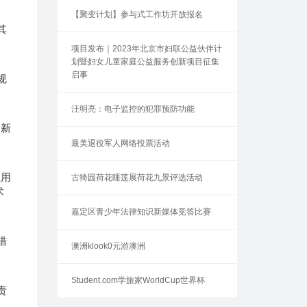
【聚变计划】参与式工作坊开放报名
其
项目发布｜2023年北京市妇联公益伙伴计
划暨妇女儿童家庭公益服务创新项目征集
启事
规
汪明亮：电子监控的犯罪预防功能
创新
最美退役军人网络投票活动
应用
古猗园荷花睡莲展荷花九景评选活动
术
嘉定区青少年法律知识新媒体竞答比赛
措
澳洲klook0元游澳洲
Student.com学旅家WorldCup世界杯
责