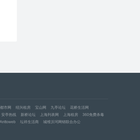
都市网
绍兴租房
宝山网
九亭论坛
花桥生活网
安亭热线
新桥论坛
上海列表网
上海租房
360免费杀毒
nttoweb
坛祥生活商
城维沃珂网销联合办公