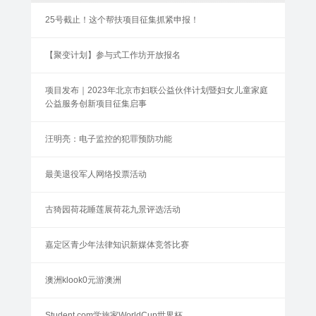
25号截止！这个帮扶项目征集抓紧申报！
【聚变计划】参与式工作坊开放报名
项目发布｜2023年北京市妇联公益伙伴计划暨妇女儿童家庭
公益服务创新项目征集启事
汪明亮：电子监控的犯罪预防功能
最美退役军人网络投票活动
古猗园荷花睡莲展荷花九景评选活动
嘉定区青少年法律知识新媒体竞答比赛
澳洲klook0元游澳洲
Student.com学旅家WorldCup世界杯