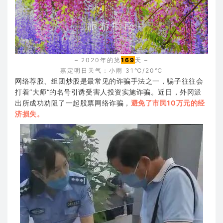
– 2020年的第
169
天 –
嘉定明日天气：小雨 31℃/20℃
网络
荐股、组团炒股是最常见的诈骗手法之一，骗子往往会
打着“大师“的名号引诱受害人投资实施诈骗。近日，外冈派
出所成功劝阻了一起股票网络诈骗，
避免了市民10万元的经
济损失。