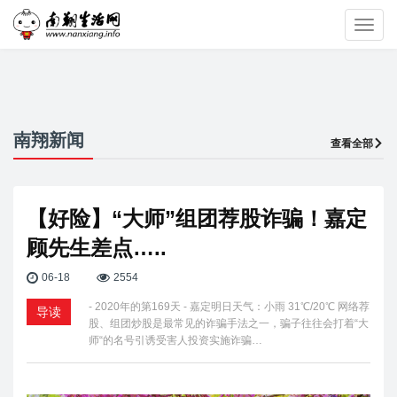
Toggl
navig
南翔新闻
查看全部
【好险】“大师”组团荐股诈骗！嘉定
顾先生差点…..
06-18
2554
- 2020年的第169天 - 嘉定明日天气：小雨 31℃/20℃ 网络荐
导读
股、组团炒股是最常见的诈骗手法之一，骗子往往会打着“大
师“的名号引诱受害人投资实施诈骗…