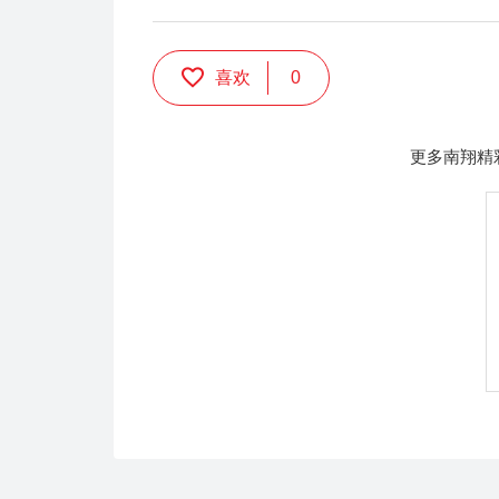
喜欢
0
更多南翔精