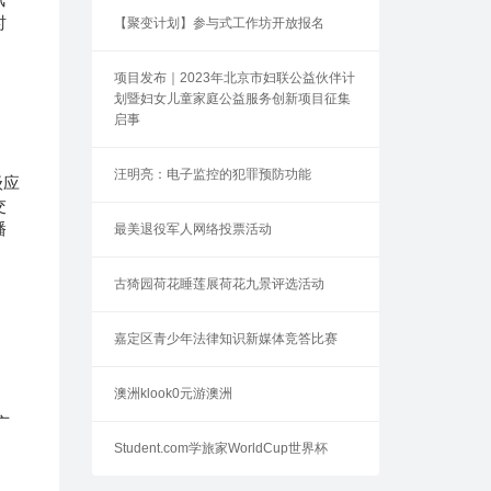
时
【聚变计划】参与式工作坊开放报名
项目发布｜2023年北京市妇联公益伙伴计
划暨妇女儿童家庭公益服务创新项目征集
启事
汪明亮：电子监控的犯罪预防功能
级应
交
播
最美退役军人网络投票活动
古猗园荷花睡莲展荷花九景评选活动
嘉定区青少年法律知识新媒体竞答比赛
澳洲klook0元游澳洲
广
Student.com学旅家WorldCup世界杯