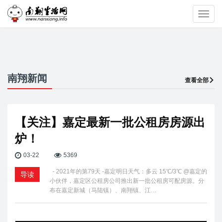
Toggl
navig
南翔新闻
查看全部
【关注】嘉定最新一批公租房房源出
炉！
03-22
5369
- 2021年的第79天 -嘉定明日天气：多云 15℃/3℃ @嘉定的
导读
小伙伴，嘉定区公租房公司推出新一批公租房可配房源。分
布在嘉定新城（马陆镇）、南翔镇、江…