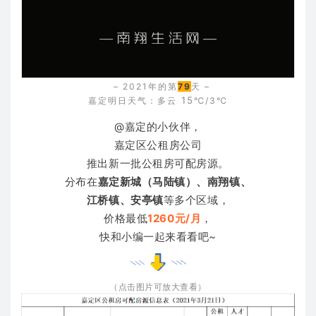
– 2021年的第
79
天 –
15
嘉定明日天气：
多云
℃/3℃
@嘉定的小伙伴，
嘉定区公租房公司
推出新一批公租房可配房源。
分布在
嘉定
新城（马陆镇）、
南翔镇、
江桥镇
、安亭镇
等多个区域，
价格最低
1260元/月
，
快和小编一起来看看吧~
（点击图片可放大查看）