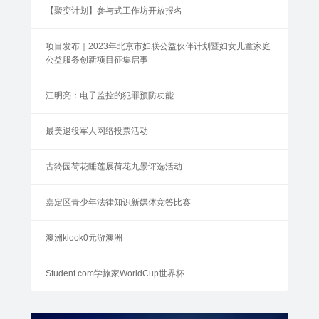
【聚变计划】参与式工作坊开放报名
项目发布｜2023年北京市妇联公益伙伴计划暨妇女儿童家庭
公益服务创新项目征集启事
汪明亮：电子监控的犯罪预防功能
最美退役军人网络投票活动
古猗园荷花睡莲展荷花九景评选活动
嘉定区青少年法律知识新媒体竞答比赛
澳洲klook0元游澳洲
Student.com学旅家WorldCup世界杯