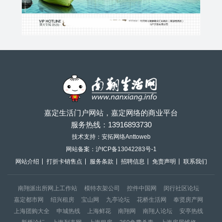
嘉定生活门户网站，嘉定网络的商业平台
服务热线：
13916893730
技术支持：安拓网络Anttoweb
网站备案：
沪ICP备13042283号-1
网站介绍
打折卡销售点
服务条款
招聘信息
免责声明
联系我们
南翔派出所网上工作站
模特衣架公司
控件中国网
闵行社区论坛
嘉定都市网
绍兴租房
宝山网
九亭论坛
花桥生活网
奉贤房产网
上海团购大全
申城热线
上海鲜花
南翔网
南翔人论坛
安亭热线