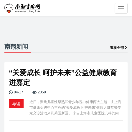
Toggl
navig
南翔新闻
查看全部
“关爱成长 呵护未来”公益健康教育
进嘉定
04-17
2059
近日，聚焦儿童性早熟和青少年视力健康两大主题，由上海
导读
市健康促进中心主办的“关爱成长 呵护未来”健康大讲堂暨专
家义诊活动来到菊园新区。 来自上海市儿童医院儿科的内…