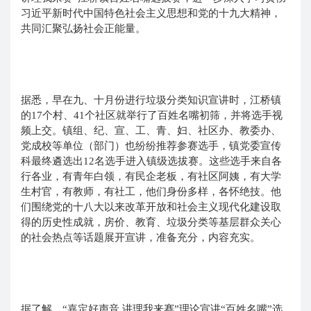
习近平新时代中国特色社会主义思想和党的十九大精神，
共同汇聚弘扬社会正能量。
据悉，早在九、十月份进行垃圾分类知识宣讲时，江桥镇
的17个村、41个社区就举行了百姓名嘴初筛，并将选手视
频上交。镇组、纪、宣、工、青、妇、社区办、教委办、
党成校等单位（部门）也纷纷推荐参赛选手，镇党委宣传
科最终遴选出12名选手进入镇级选拔赛。这些选手来自各
行各业，有青年白领，有民企老板，有社区阿姨，有大学
生村官，有教师，有社工，他们身份多样，各怀绝技。他
们围绕党的十八大以来改革开放和社会主义现代化建设取
得的历史性成就，房价、教育、垃圾分类等基层群众关心
的社会热点等话题展开宣讲，准备充分，内容充实。
据了解，“嘉定好声音 讲理我来赛”理论宣讲“百姓名嘴”选