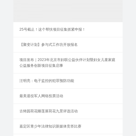
25号截止！这个帮扶项目征集抓紧申报！
【聚变计划】参与式工作坊开放报名
项目发布｜2023年北京市妇联公益伙伴计划暨妇女儿童家庭
公益服务创新项目征集启事
汪明亮：电子监控的犯罪预防功能
最美退役军人网络投票活动
古猗园荷花睡莲展荷花九景评选活动
嘉定区青少年法律知识新媒体竞答比赛