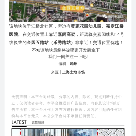
该地块位于江桥北社区，旁边有
黄家花园幼儿园
、
嘉定江桥
医院
。在交通位置上
靠近
嘉闵高架
，
距离轨交嘉闵线和14号
线换乘的
金园五路站（乐秀路站）
非常近！交通位置优越！
不知该地块最终将被哪家开发商拿下，
我们一同关注一下吧!
编辑 |
晓舟
来源 |
上海土地市场
免责声明：本平台对转载、分享的内容、陈述、观点判断保持中
立，仅供读者参考。本平台推送的广告信息、内容及设计均归广
告主所有，本平台只作为发布方进行推送，因内容引起的任何纠
纷与本平台无关，本公众平台将不承担任何责任。