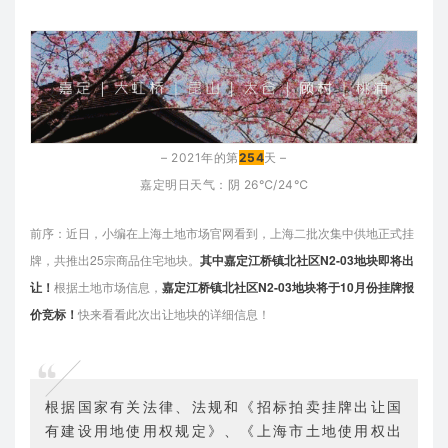
– 2021年的第
254
天 –
嘉定明日天气：阴
26℃/24℃
前序：近日，小编在上海土地市场官网看到，上海二批次集中供地正式挂
牌，共推出25宗商品住宅地块。
其中嘉定江桥镇北社区N2-03地块即将出
让
！
根据土地市场信息，
嘉定江桥镇北社区N2-03地块
将于
10月份挂牌报
价竞标
！
快来看看此次出让地块的详细信息！
根据国家有关法律、法规和《招标拍卖挂牌出让国
有建设用地使用权规定》、《上海市土地使用权出