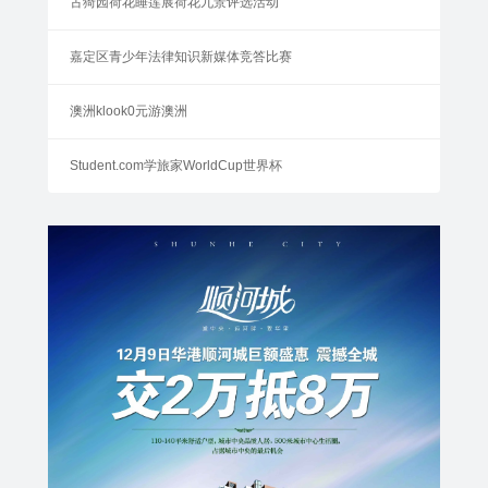
古猗园荷花睡莲展荷花九景评选活动
嘉定区青少年法律知识新媒体竞答比赛
澳洲klook0元游澳洲
Student.com学旅家WorldCup世界杯