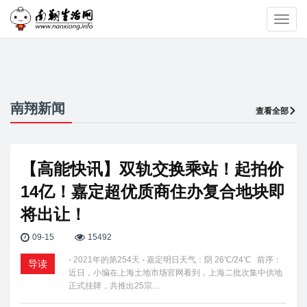
Toggl
navig
南翔新闻
查看全部
【高能快讯】双轨交换乘站！起拍价
14亿！嘉定超优质商住办复合地块即
将出让！
09-15
15492
- 2021年的第254天 - 嘉定明日天气：阴 26℃/24℃ 前序：
导读
近日，小编在上海土地市场官网看到，上海二批次集中供地
正式挂牌，共推出25宗…