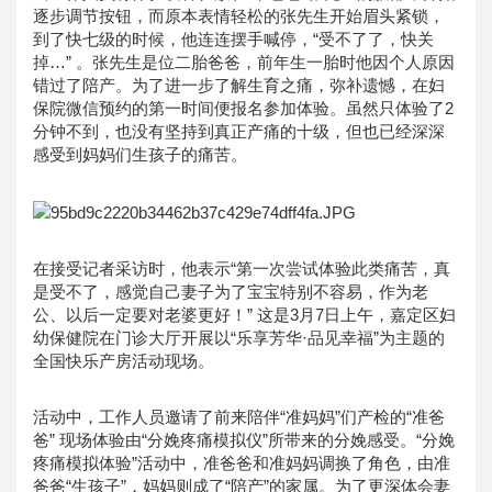
逐步调节按钮，而原本表情轻松的张先生开始眉头紧锁，
到了快七级的时候，他连连摆手喊停，“受不了了，快关
掉…” 。张先生是位二胎爸爸，前年生一胎时他因个人原因
错过了陪产。为了进一步了解生育之痛，弥补遗憾，在妇
保院微信预约的第一时间便报名参加体验。虽然只体验了2
分钟不到，也没有坚持到真正产痛的十级，但也已经深深
感受到妈妈们生孩子的痛苦。
在接受记者采访时，他表示“第一次尝试体验此类痛苦，真
是受不了，感觉自己妻子为了宝宝特别不容易，作为老
公、以后一定要对老婆更好！” 这是3月7日上午，嘉定区妇
幼保健院在门诊大厅开展以“乐享芳华·品见幸福”为主题的
全国快乐产房活动现场。
活动中，工作人员邀请了前来陪伴“准妈妈”们产检的“准爸
爸” 现场体验由“分娩疼痛模拟仪”所带来的分娩感受。“分娩
疼痛模拟体验”活动中，准爸爸和准妈妈调换了角色，由准
爸爸“生孩子”，妈妈则成了“陪产”的家属。为了更深体会妻