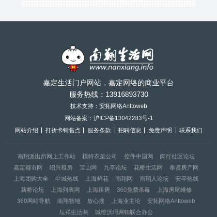
嘉定生活门户网站，嘉定网络的商业平台
服务热线：
13916893730
技术支持：安拓网络Anttoweb
网站备案：
沪ICP备13042283号-1
网站介绍
打折卡销售点
服务条款
招聘信息
免责声明
联系我们
南翔派出所网上工作站
模特衣架公司
控件中国网
闵行社区论坛
嘉定都市网
绍兴租房
宝山网
九亭论坛
花桥生活网
奉贤房产网
上海团购大全
申城热线
上海鲜花
南翔网
南翔人论坛
安亭热线
新桥论坛
上海列表网
上海租房
360免费杀毒
上海房屋维修
360网站导航
南翔智地
放心搜
上海业主论
安拓网络Anttoweb
坛祥生活商
城维沃珂网销联合办公