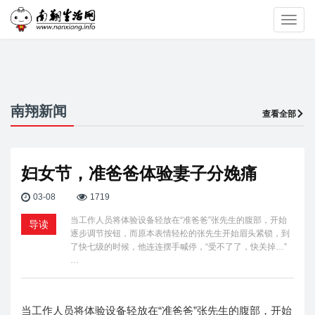
Toggl
navig
南翔新闻
查看全部
妇女节，准爸爸体验妻子分娩痛
03-08
1719
当工作人员将体验设备轻放在“准爸爸”张先生的腹部，开始
导读
逐步调节按钮，而原本表情轻松的张先生开始眉头紧锁，到
了快七级的时候，他连连摆手喊停，“受不了了，快关掉…”
…
当工作人员将体验设备轻放在“准爸爸”张先生的腹部，开始