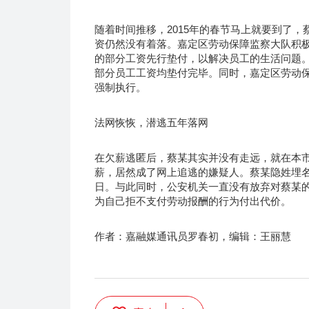
随着时间推移，2015年的春节马上就要到了
资仍然没有着落。嘉定区劳动保障监察大队积
的部分工资先行垫付，以解决员工的生活问题。春
部分员工工资均垫付完毕。同时，嘉定区劳动
强制执行。
法网恢恢，潜逃五年落网
在欠薪逃匿后，蔡某其实并没有走远，就在本
薪，居然成了网上追逃的嫌疑人。蔡某隐姓埋
日。与此同时，公安机关一直没有放弃对蔡某的
为自己拒不支付劳动报酬的行为付出代价。
作者：嘉融媒通讯员罗春初，编辑：王丽慧