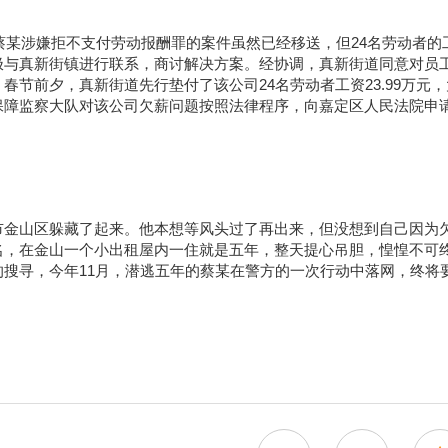
，蔡某涉嫌拒不支付劳动报酬罪的案件虽然已经移送，但24名劳动者的
极与真新街镇进行联系，商讨解决方案。经协调，真新街道同意对员
节前夕，真新街道先行垫付了该公司24名劳动者工资23.99万元，
保障监察大队对该公司欠薪问题按照法律程序，向嘉定区人民法院申
市金山区躲藏了起来。他本想等风头过了再出来，但没想到自己因为
名，在金山一个小出租屋内一住就是五年，整天提心吊胆，惶惶不可
搜寻，今年11月，潜逃五年的蔡某在警方的一次行动中落网，终将