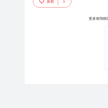
喜欢
1
更多南翔精