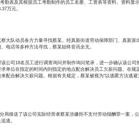
月的考勤表及其根据员工考勤制作的员工名册、工资表等资料。资料显
.37万元。
监察大队动员各方力量寻找蔡某。经真新街道劳动保障部门、真新派
门、电话等多种方法寻找，蔡某始终音讯全无。
该公司18名员工进行调查询问并制作询问笔录，进一步确认该公司
要求单位在指定的时间内到指定的地点配合解决员工欠薪问题。在规
来配合解决欠薪问题。根据有关规定，蔡某被视为“以逃匿方法逃避
公安分局移送了该公司实际经营者蔡某涉嫌拒不支付劳动报酬罪一案，
上追逃。