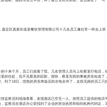
6日，嘉定区真新街道某餐饮管理有限公司十几名员工像往常一样去上班
多则十来个月，员工们就着了慌。几名管理人员马上给蔡某打电话，
蔡某的住处，也不见蔡某的踪影。很快，蔡某失联的事被房东知道了
。到了18日，愤怒的房东将饭店的水电全停了，走投无路的员工只
安排监察员到现场查看，发现酒店已空无一人。按照员工提供的电话
助，监察员在酒店办公室找到了企业的营业执照和组织机构代码证，