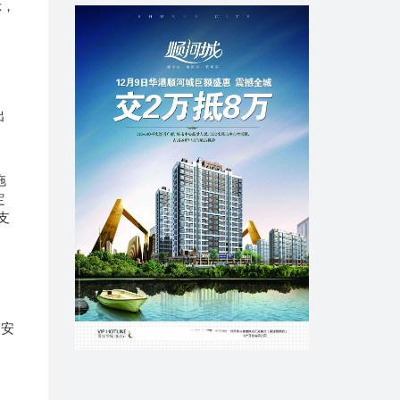
示，
出
拖
定
支
公安