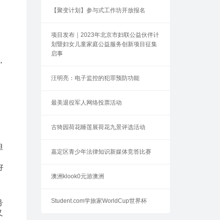
【聚变计划】参与式工作坊开放报名
项目发布｜2023年北京市妇联公益伙伴计
划暨妇女儿童家庭公益服务创新项目征集
启事
，
汪明亮：电子监控的犯罪预防功能
最美退役军人网络投票活动
古猗园荷花睡莲展荷花九景评选活动
但
嘉定区青少年法律知识新媒体竞答比赛
，
好
澳洲klook0元游澳洲
Student.com学旅家WorldCup世界杯
号
又