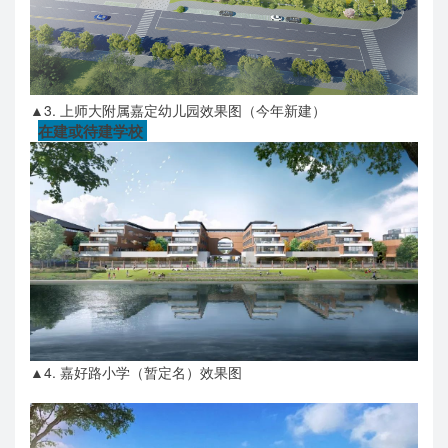
▲3. 上师大附属嘉定幼儿园效果图
（
今年新建）
在建或待建学校
▲4. 嘉好路小学（暂定名）效果图