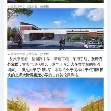
▲德园路中学（规划名）效果图
▲德园路中学（暂定名）效果图
从效果图看，德园路中学（新建工程）采用了
红、灰砖石
外立面
，古典与现代融合，迥异于嘉定大多数学校的墙漆
墙面。
但是如果仔细观察，非常近似于同样位于银翔湖板
块的
上师大附属嘉定小学
的古典英伦风风格。