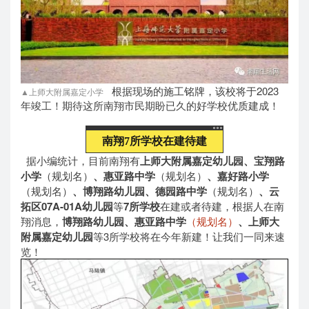
根据现场的施工铭牌，该校将于2023
▲上师大附属嘉定小学
年竣工！期待这所南翔市民期盼已久的好学校优质建成！
南翔7所学校在建待建
据小编统计，目前南翔有
上师大附属嘉定幼儿园、宝翔路
小学
（规划名）
、惠亚路中学
（规划名）
、嘉好路小学
（规划名）
、博翔路幼儿园、德园路中学
（规划名）
、云
拓区07A-01A幼儿园
等
7所学校
在建或者待建，根据人在南
翔消息，
博翔路幼儿园、惠亚路中学
（规划名）
、上师大
附属嘉定幼儿园
等3所学校将在今年新建！让我们一同来速
览！