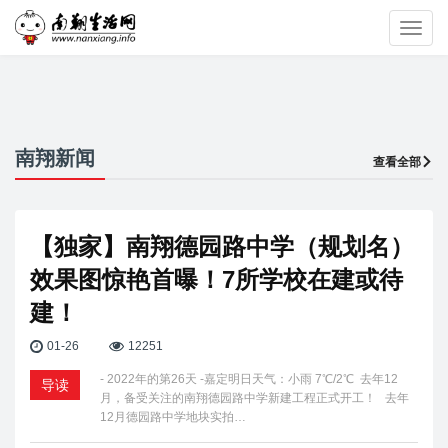
Toggl
navig
南翔新闻
查看全部
【独家】南翔德园路中学（规划名）
效果图惊艳首曝！7所学校在建或待
建！
01-26
12251
- 2022年的第26天 -嘉定明日天气：小雨 7℃/2℃ 去年12
导读
月，备受关注的南翔德园路中学新建工程正式开工！ 去年
12月德园路中学地块实拍…