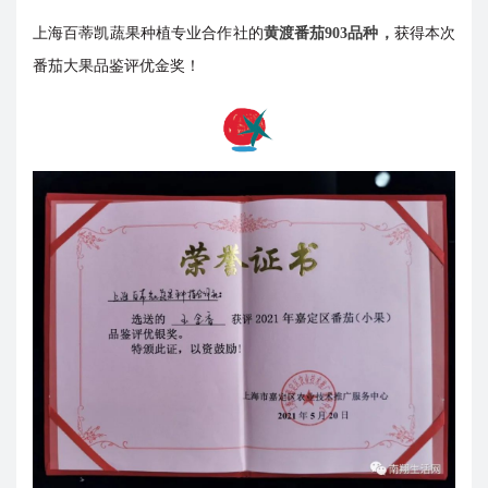
上海百蒂凯蔬果种植专业合作社的
黄渡番茄903品种，
获得本次
番茄大果品鉴评优金奖！