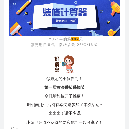
– 2021年的第
137
天 –
嘉定明日天气：阴转多云 26℃/18℃
@嘉定的小伙伴们！
第一届黄渡番茄采摘节
今日顺利拉开了帷幕！
咱们南翔生活网有幸受邀参加了本次活动~
来来来！话不多说
小编已经迫不及待的要和你们一起分享了！