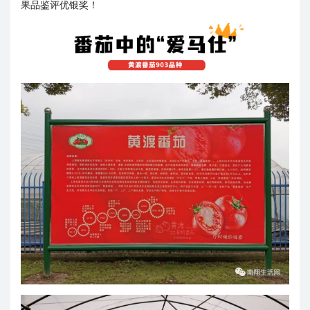
果品鉴评优银奖！