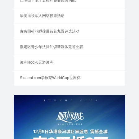
汪明亮：电子监控的犯罪预防功能
最美退役军人网络投票活动
古猗园荷花睡莲展荷花九景评选活动
嘉定区青少年法律知识新媒体竞答比赛
澳洲klook0元游澳洲
Student.com学旅家WorldCup世界杯