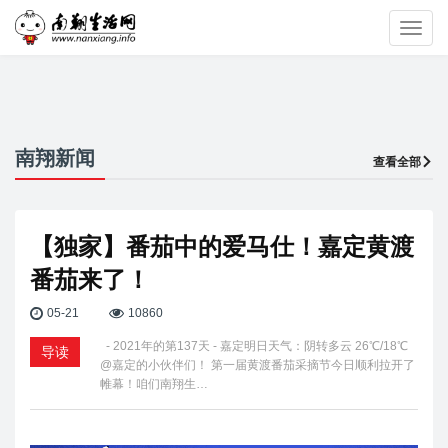
Toggl
navig
南翔新闻
查看全部
【独家】番茄中的爱马仕！嘉定黄渡
番茄来了！
05-21
10860
- 2021年的第137天 - 嘉定明日天气：阴转多云 26℃/18℃
导读
@嘉定的小伙伴们！ 第一届黄渡番茄采摘节今日顺利拉开了
帷幕！咱们南翔生…