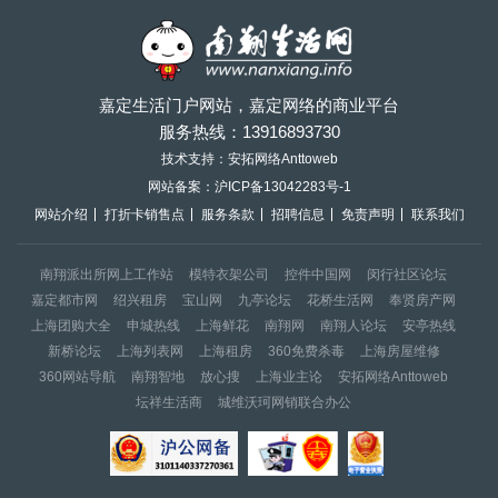
嘉定生活门户网站，嘉定网络的商业平台
服务热线：
13916893730
技术支持：安拓网络Anttoweb
网站备案：
沪ICP备13042283号-1
网站介绍
打折卡销售点
服务条款
招聘信息
免责声明
联系我们
南翔派出所网上工作站
模特衣架公司
控件中国网
闵行社区论坛
嘉定都市网
绍兴租房
宝山网
九亭论坛
花桥生活网
奉贤房产网
上海团购大全
申城热线
上海鲜花
南翔网
南翔人论坛
安亭热线
新桥论坛
上海列表网
上海租房
360免费杀毒
上海房屋维修
360网站导航
南翔智地
放心搜
上海业主论
安拓网络Anttoweb
坛祥生活商
城维沃珂网销联合办公