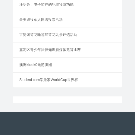
汪明亮：电子监控的犯罪预防功能
最美退役军人网络投票活动
古猗园荷花睡莲展荷花九景评选活动
嘉定区青少年法律知识新媒体竞答比赛
澳洲klook0元游澳洲
Student.com学旅家WorldCup世界杯