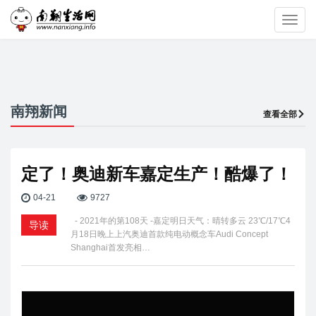
Toggl
navig
南翔新闻
查看全部
定了！奥迪新车嘉定生产！酷爆了！
04-21
9727
- 2021年的第108天 -嘉定明日天气：晴转多云 23℃/17℃4
导读
月18日晚上上汽奥迪首款纯电动概念车Audi Concept
Shanghai首发亮相…