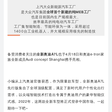
上汽大众新能源汽车工厂
是大众汽车集团
全球首个新建的纯MEB工厂
也是目前国内生产规模最大、
效率最高的纯电动汽车工厂
工厂集智能制造、节能环保为一体，采用超过
1400台工业机器人，并大规模应用领先的制造技
术，实现制造全过程的智能化和数字化。
（*信息来源于上海经信委）
备受消费者关注的
全新奥迪A7L
也于4月18日
和奥迪
e-tron家
族全新成员
Audi concept
Shanghai携手亮相。
小编从上汽奥迪官微获悉，作为限量款车型，全新奥迪A7L
先行版集合了全球顶级配置，满足了新时代用户个性化出行
需求，以尖端智能技术打造出专属于奥迪用户的豪华智能仪
式感。
2022年，这
两款全新车型将正式登录中国市场。一起
期待一下吧~