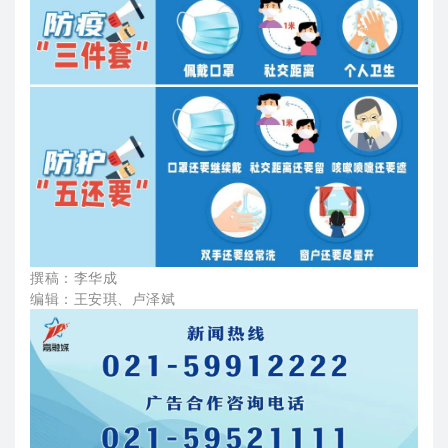
撰稿：李华成
编辑：王安琪、卢泽斌