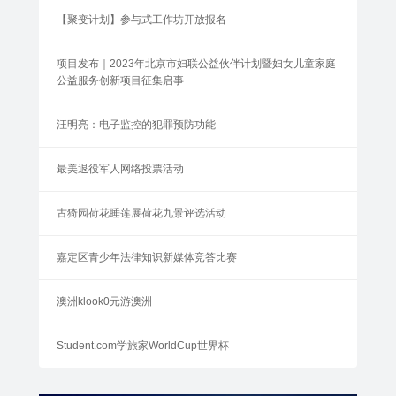
【聚变计划】参与式工作坊开放报名
项目发布｜2023年北京市妇联公益伙伴计划暨妇女儿童家庭
公益服务创新项目征集启事
汪明亮：电子监控的犯罪预防功能
最美退役军人网络投票活动
古猗园荷花睡莲展荷花九景评选活动
嘉定区青少年法律知识新媒体竞答比赛
澳洲klook0元游澳洲
Student.com学旅家WorldCup世界杯