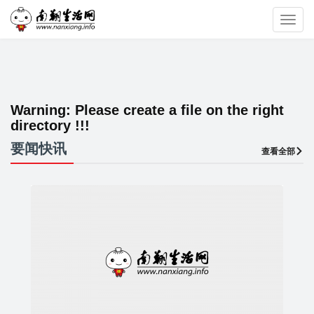
Toggl
navig
Warning:
Please create a file on the right
directory !!!
要闻快讯
查看全部