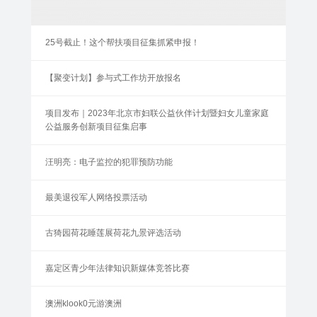
25号截止！这个帮扶项目征集抓紧申报！
【聚变计划】参与式工作坊开放报名
项目发布｜2023年北京市妇联公益伙伴计划暨妇女儿童家庭
公益服务创新项目征集启事
汪明亮：电子监控的犯罪预防功能
最美退役军人网络投票活动
古猗园荷花睡莲展荷花九景评选活动
嘉定区青少年法律知识新媒体竞答比赛
澳洲klook0元游澳洲