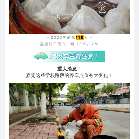
– 2020年的第
118
天 –
嘉定明日天气：晴 23℃/12℃
广大车主请注意！
重大消息！
嘉定这些学校路段的停车点位有大变化！