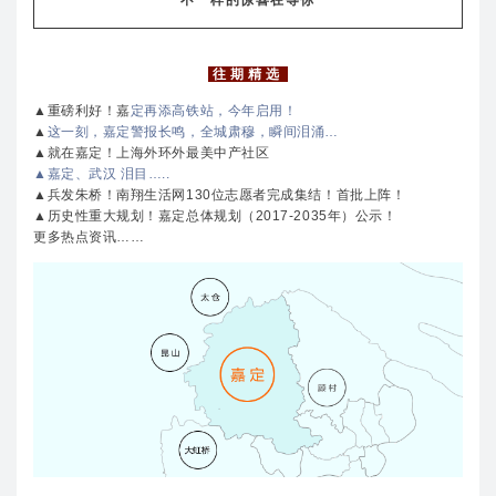
往 期 精 选
▲重磅利好！嘉
定再添高铁站，今年启用！
▲
这一刻，嘉定警报长鸣，全城肃穆，瞬间泪涌…
▲就在嘉定！上海外环外最美中产社区
▲嘉定、武汉 泪目…..
▲兵发朱桥！
南翔生活网130位志愿者完成集结！
首批上阵！
▲
历史性重大规划！嘉定总体规划（2017-2035年）公示！
更多热点资讯……