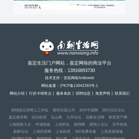
嘉定生活门户网站，嘉定网络的商业平台
服务热线：
13916893730
技术支持：安拓网络Anttoweb
网站备案：
沪ICP备13042283号-1
网站介绍
打折卡销售点
服务条款
招聘信息
免责声明
联系我们
南翔派出所网上工作站
模特衣架公司
控件中国网
闵行社区论坛
嘉定都市网
绍兴租房
宝山网
九亭论坛
花桥生活网
奉贤房产网
上海团购大全
申城热线
上海鲜花
南翔网
南翔人论坛
安亭热线
新桥论坛
上海列表网
上海租房
360免费杀毒
上海房屋维修
360网站导航
南翔智地
放心搜
上海业主论
安拓网络Anttoweb