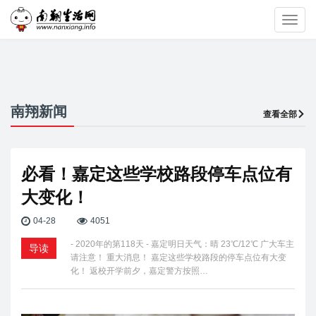
Toggl
navig
南翔新闻
查看全部
必看！嘉定这些学校路段停车点位有
大变化！
04-28
4051
- 2020年的第118天 - 嘉定明日天气：晴 23℃/12℃ 广大车主
导读
请注意！ 重大消息！ 嘉定这些学校路段的停车点位有大变
化！ 返校开学前夕，嘉定警方按照…