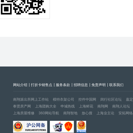
网站介绍
打折卡销售点
服务条款
招聘信息
免责声明
联系我们
南翔派出所网上工作站
模特衣架公司
控件中国网
闵行社区论坛
嘉定
奉贤房产网
上海团购大全
申城热线
上海鲜花
南翔网
南翔人论坛
上海房屋维修
360网站导航
南翔智地
放心搜
上海业主论
安拓网络A