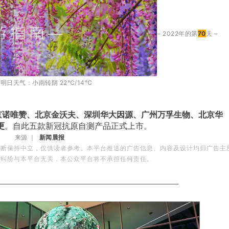
– 2022年的第
70
天 –
定明日天气：
小雨转阴 22℃/14℃
京诺唯赞、北京金沃夫、深圳华大因源、广州万孚生物、北京华
更
。自此五款新冠抗原自测产品正式上市。
来源 ｜
新闻晨报
判断保持中立，仅供读者参考。本平台推送的广告信息、内容及设计均归广告主
何纠纷与本平台无关，本公众平台将不承担任何责任。