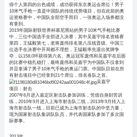
得个人第四的出色成绩，成功获得东京奥运会席位！男子
10米气手枪一直是中国队的传统优势项目，但在此前的奥
运资格赛中，中国队全部空手而归，一张奥运入场券都没
有拿到。
2019年国际射联世界杯慕尼黑站的男子10米气手枪比赛
中，三位中国选手全部进入决赛，其中吴嘉宇排名资格赛
第四，王猛毅第七，老将庞伟排名第八压线晋级。中国三
位选手在决赛中开局都不理想，王猛毅率先退出奖牌争
夺，以158.0环获得第六名。奥运冠军庞伟和吴嘉宇在后面
的比赛中稳扎稳打，最终庞伟和吴嘉宇为中国队不仅拿到
并且拿满了男子10米气手枪的奥运门票。中国队目前在所
有射击项目中已经拿到21个席位，排名各队之首。
吴嘉宇
项目：射击
2007年6月进入嘉定区射击队参加训练，凭借自身刻苦训
练，2010年9月进入上海市射击队二线，2013年9月转入上
海市射击队一线，目前已成为上海市射击队的中坚力量，
现为国家射击队集训队队员，并代表国家队参加了多次国
际赛事。
2013年