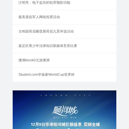
汪明亮：电子监控的犯罪预防功能
最美退役军人网络投票活动
古猗园荷花睡莲展荷花九景评选活动
嘉定区青少年法律知识新媒体竞答比赛
澳洲klook0元游澳洲
Student.com学旅家WorldCup世界杯