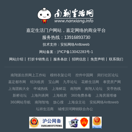
嘉定生活门户网站，嘉定网络的商业平台
服务热线：
13916893730
技术支持：安拓网络Anttoweb
网站备案：
沪ICP备13042283号-1
网站介绍
打折卡销售点
服务条款
招聘信息
免责声明
联系我们
南翔派出所网上工作站
模特衣架公司
控件中国网
闵行社区论坛
嘉定都市网
绍兴租房
宝山网
九亭论坛
花桥生活网
奉贤房产网
上海团购大全
申城热线
上海鲜花
南翔网
南翔人论坛
安亭热线
新桥论坛
上海列表网
上海租房
360免费杀毒
上海房屋维修
360网站导航
南翔智地
放心搜
上海业主论
安拓网络Anttoweb
坛祥生活商
城维沃珂网销联合办公