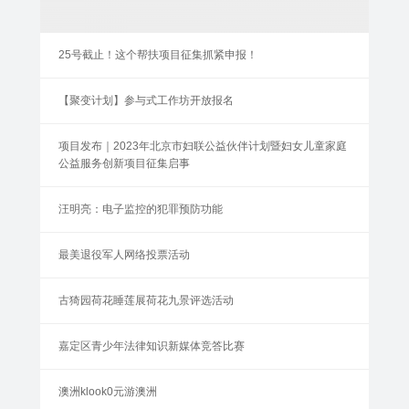
25号截止！这个帮扶项目征集抓紧申报！
【聚变计划】参与式工作坊开放报名
项目发布｜2023年北京市妇联公益伙伴计划暨妇女儿童家庭
公益服务创新项目征集启事
汪明亮：电子监控的犯罪预防功能
最美退役军人网络投票活动
古猗园荷花睡莲展荷花九景评选活动
嘉定区青少年法律知识新媒体竞答比赛
澳洲klook0元游澳洲