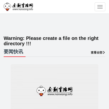
Toggl
navig
Warning:
Please create a file on the right
directory !!!
要闻快讯
查看全部