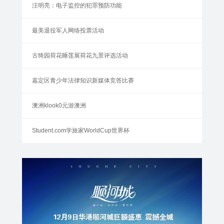
汪明亮：电子监控的犯罪预防功能
最美退役军人网络投票活动
古猗园荷花睡莲展荷花九景评选活动
嘉定区青少年法律知识新媒体竞答比赛
澳洲klook0元游澳洲
Student.com学旅家WorldCup世界杯