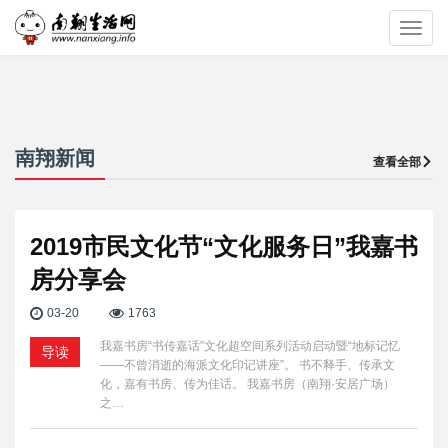
Toggl
navig
南翔新闻
查看全部
2019市民文化节“文化服务日”我嘉书
房分享会
03-20
1763
我嘉书房“书传嘉话”文化超空间系列活动启动暨“地标记忆
导读
——不曾消逝的海派文化印记讲座”。 书不释手、传承文
化，嘉有书房、传为佳话。 我嘉书房（南翔·安居广场）
之…