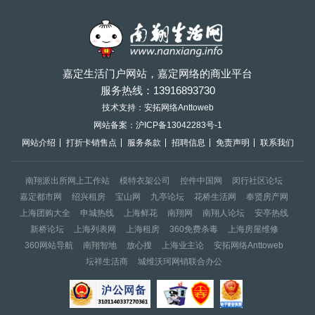
嘉定生活门户网站，嘉定网络的商业平台
服务热线：
13916893730
技术支持：安拓网络Anttoweb
网站备案：
沪ICP备13042283号-1
网站介绍
打折卡销售点
服务条款
招聘信息
免责声明
联系我们
南翔派出所网上工作站
模特衣架公司
控件中国网
闵行社区论坛
嘉定都市网
绍兴租房
宝山网
九亭论坛
花桥生活网
奉贤房产网
上海团购大全
申城热线
上海鲜花
南翔网
南翔人论坛
安亭热线
新桥论坛
上海列表网
上海租房
360免费杀毒
上海房屋维修
360网站导航
南翔智地
放心搜
上海业主论
安拓网络Anttoweb
坛祥生活商
城维沃珂网销联合办公