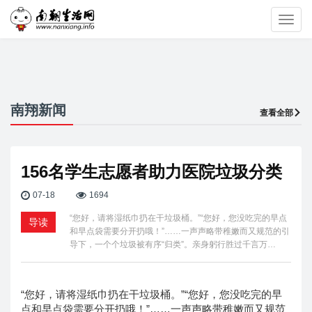
Toggl
navig
南翔新闻
查看全部
156名学生志愿者助力医院垃圾分类
07-18
1694
“您好，请将湿纸巾扔在干垃圾桶。”“您好，您没吃完的早点
导读
和早点袋需要分开扔哦！”……一声声略带稚嫩而又规范的引
导下，一个个垃圾被有序“归类”。亲身躬行胜过千言万…
“您好，请将湿纸巾扔在干垃圾桶。”“您好，您没吃完的早
点和早点袋需要分开扔哦！”……一声声略带稚嫩而又规范