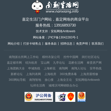
嘉定生活门户网站，嘉定网络的商业平台
服务热线：
13916893730
技术支持：安拓网络Anttoweb
网站备案：
沪ICP备13042283号-1
网站介绍
打折卡销售点
服务条款
招聘信息
免责声明
联系我们
南翔派出所网上工作站
模特衣架公司
控件中国网
闵行社区论坛
嘉定都市网
绍兴租房
宝山网
九亭论坛
花桥生活网
奉贤房产网
上海团购大全
申城热线
上海鲜花
南翔网
南翔人论坛
安亭热线
新桥论坛
上海列表网
上海租房
360免费杀毒
上海房屋维修
360网站导航
南翔智地
放心搜
上海业主论
安拓网络Anttoweb
坛祥生活商
城维沃珂网销联合办公