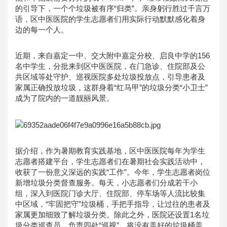
的引导下，一个个垃圾被有序“归类”。亲身躬行胜过千言万
语，区中医医院的学生志愿者们用实际行动默默感化着身
边的每一个人。
近期，来自嘉定一中、交大附中嘉定分校、启良中学的156
名中学生，分批来到区中医医院，在门急诊、住院部及公
共区域等处守护、巡视医院多处垃圾投放点，引导患者及
家属正确投放垃圾，这群身着“红马甲”的垃圾分类“小卫士”
成为了院内的一道靓丽风景。
据介绍，作为暑期教育实践基地，区中医医院每年为学生
志愿者搭建平台，学生志愿者们在暑期社会实践活动中，
收获了一份意义深远的实践“工作”。今年，学生志愿者岗位
新增垃圾分类督查服务。每天，小志愿者们分成若干小
组，深入到医院门诊大厅、住院部、停车场等人流比较集
中区域，“牢固把守”垃圾桶，手把手指导，让过往的患者及
家属更加细致了解垃圾分类。除此之外，医院还设置1名垃
圾分类巡查员，负责四处“巡视”，将没有盖好的垃圾桶盖